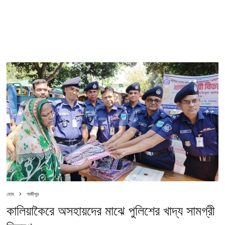
হোম
গাজীপুর
কালিয়াকৈরে অসহায়দের মাঝে পুলিশের খাদ্য সামগ্রী