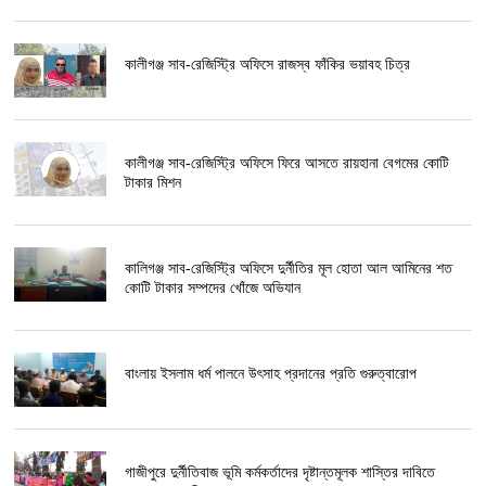
কালীগঞ্জ সাব-রেজিস্ট্রি অফিসে রাজস্ব ফাঁকির ভয়াবহ চিত্র
কালীগঞ্জ সাব-রেজিস্ট্রি অফিসে ফিরে আসতে রায়হানা বেগমের কোটি
টাকার মিশন
কালিগঞ্জ সাব-রেজিস্ট্রি অফিসে দুর্নীতির মূল হোতা আল আমিনের শত
কোটি টাকার সম্পদের খোঁজে অভিযান
বাংলায় ইসলাম ধর্ম পালনে উৎসাহ প্রদানের প্রতি গুরুত্বারোপ
গাজীপুরে দুর্নীতিবাজ ভূমি কর্মকর্তাদের দৃষ্টান্তমূলক শাস্তির দাবিতে