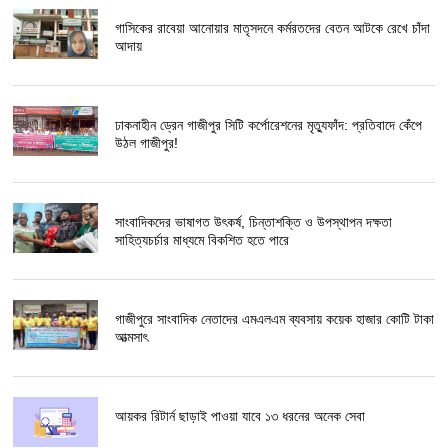
গাসিকের রাবেয়া আনোয়ার মাতৃসদনে কর্মরতদের বেতন আটকে রেখে চাঁদা
আদায়
ঢাকনাহীন ড্রেন গাজীপুর সিটি কর্পোরেশনের মৃত্যুফাঁদ: প্রতিবাদে কেঁপে
উঠল গাজীপুর!
সাংবাদিকদের ভাষাগত উৎকর্ষ, চিন্তাশক্তি ও উপস্থাপন দক্ষতা
সাহিত্যচর্চার মাধ্যমে বিকশিত হতে পারে
গাজীপুরে সাংবাদিক নেতাদের এমএলএম ব্যবসায় কয়েক হাজার কোটি টাকা
আত্মসাৎ
আয়কর রিটার্ন ছাড়াই পাওয়া যাবে ১৩ ধরনের অনেক সেবা