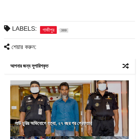
LABELS:
গাজীপুর
389
শেয়ার করুন:
আপনার জন্য সুপারিশকৃত
লাউ চুরির অভিযোগে হত্যা, ২৭ বছর পর গ্রেফতার