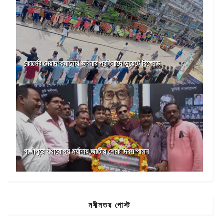
কোর্সের মেয়াদ কমানোর ভাবনার প্রতিবাদে ডুয়েটে বিক্ষোভ
গাজীপুরে যথাযোগ্য মর্যাদায় জাতীয় শোক দিবস পালন
নবীনতর পোস্ট