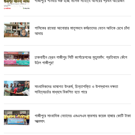
গাজীপুরে শনিবার শুরু হচ্ছে মাসিক সাহিত্য আসরের প্রথম আয়োজন
গাসিকের রাবেয়া আনোয়ার মাতৃসদনে কর্মরতদের বেতন আটকে রেখে চাঁদা
আদায়
ঢাকনাহীন ড্রেন গাজীপুর সিটি কর্পোরেশনের মৃত্যুফাঁদ: প্রতিবাদে কেঁপে
উঠল গাজীপুর!
সাংবাদিকদের ভাষাগত উৎকর্ষ, চিন্তাশক্তি ও উপস্থাপন দক্ষতা
সাহিত্যচর্চার মাধ্যমে বিকশিত হতে পারে
গাজীপুরে সাংবাদিক নেতাদের এমএলএম ব্যবসায় কয়েক হাজার কোটি টাকা
আত্মসাৎ