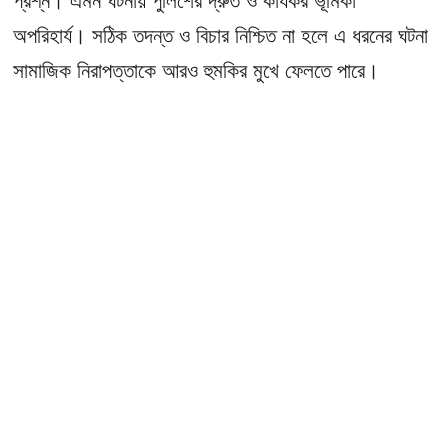
প্রশ্ন। এমন ঘটনায় পুলিশের দ্রুত ও কার্যকর ভূমিকা
অপরিহার্য। সঠিক তদন্ত ও বিচার নিশ্চিত না হলে এ ধরনের ঘটনা
সামাজিক নিরাপত্তাকে আরও হুমকির মুখে ফেলতে পারে।