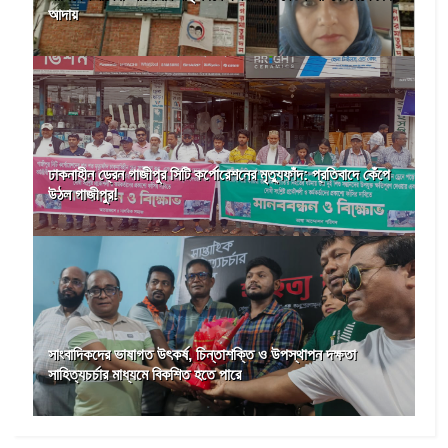
আদায়
ঢাকনাহীন ড্রেন গাজীপুর সিটি কর্পোরেশনের মৃত্যুফাঁদ: প্রতিবাদে কেঁপে
উঠল গাজীপুর!
সাংবাদিকদের ভাষাগত উৎকর্ষ, চিন্তাশক্তি ও উপস্থাপন দক্ষতা
সাহিত্যচর্চার মাধ্যমে বিকশিত হতে পারে