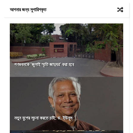
আপনার জন্য সুপারিশকৃত
গণভবনকে 'জুলাই স্মৃতি জাদুঘর' করা হবে
নতুন যুগের সূচনা করতে চাই: ড. ইউনূস