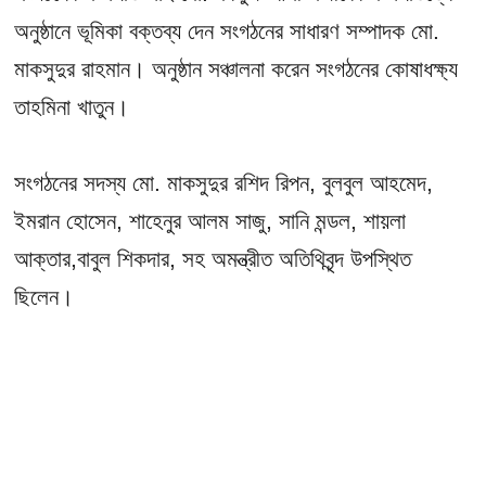
অনুষ্ঠানে ভূমিকা বক্তব্য দেন সংগঠনের সাধারণ সম্পাদক মো.
মাকসুদুর রাহমান। অনুষ্ঠান সঞ্চালনা করেন সংগঠনের কোষাধক্ষ্য
তাহমিনা খাতুন।
সংগঠনের সদস্য মো. মাকসুদুর রশিদ রিপন, বুলবুল আহমেদ,
ইমরান হোসেন, শাহেনুর আলম সাজু, সানি মন্ডল, শায়লা
আক্তার,বাবুল শিকদার, সহ অমন্ত্রীত অতিথিবৃন্দ উপস্থিত
ছিলেন।