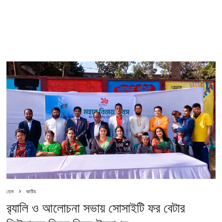
হোম
জাতীয়
র‍্যালি ও আলোচনা সভায় সোসাইটি ফর বেটার