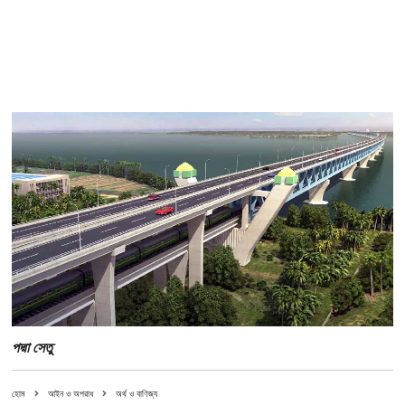
পদ্মা সেতু
হোম
আইন ও অপরাধ
অর্থ ও বাণিজ্য