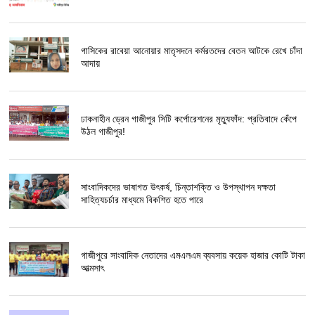
গাসিকের রাবেয়া আনোয়ার মাতৃসদনে কর্মরতদের বেতন আটকে রেখে চাঁদা
আদায়
ঢাকনাহীন ড্রেন গাজীপুর সিটি কর্পোরেশনের মৃত্যুফাঁদ: প্রতিবাদে কেঁপে
উঠল গাজীপুর!
সাংবাদিকদের ভাষাগত উৎকর্ষ, চিন্তাশক্তি ও উপস্থাপন দক্ষতা
সাহিত্যচর্চার মাধ্যমে বিকশিত হতে পারে
গাজীপুরে সাংবাদিক নেতাদের এমএলএম ব্যবসায় কয়েক হাজার কোটি টাকা
আত্মসাৎ