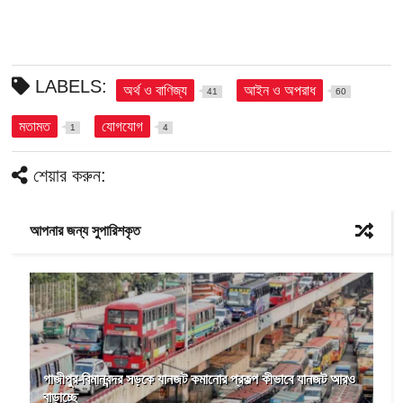
LABELS:
অর্থ ও বাণিজ্য
আইন ও অপরাধ
41
60
মতামত
যোগযোগ
1
4
শেয়ার করুন:
আপনার জন্য সুপারিশকৃত
গাজীপুর-বিমানবন্দর সড়কে যানজট কমানোর প্রকল্প কীভাবে যানজট আরও
বাড়াচ্ছে