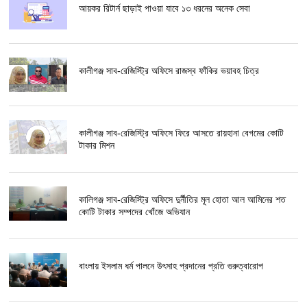
আয়কর রিটার্ন ছাড়াই পাওয়া যাবে ১৩ ধরনের অনেক সেবা
কালীগঞ্জ সাব-রেজিস্ট্রি অফিসে রাজস্ব ফাঁকির ভয়াবহ চিত্র
কালীগঞ্জ সাব-রেজিস্ট্রি অফিসে ফিরে আসতে রায়হানা বেগমের কোটি
টাকার মিশন
কালিগঞ্জ সাব-রেজিস্ট্রি অফিসে দুর্নীতির মূল হোতা আল আমিনের শত
কোটি টাকার সম্পদের খোঁজে অভিযান
বাংলায় ইসলাম ধর্ম পালনে উৎসাহ প্রদানের প্রতি গুরুত্বারোপ