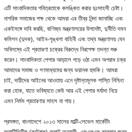
এটি সাংবাদিকতার পবিত্রতাকে কলঙ্কিত করার দুঃসাহসী চেষ্টা।
নাগরিক সমাজের পক্ষ থেকে আমরা এর তীব্র নিন্দা জানাচ্ছি এবং
একইসঙ্গে দাবি করছি, বাণিজ্য মন্ত্রণালয়ের উপদেষ্টা, দুর্নীতি দমন
কমিশন (দুদক), আইন-শৃঙ্খলা বাহিনী এবং তথ্য মন্ত্রণালয় যেন
অবিলম্বে এই প্রতারণা চক্রের বিরুদ্ধে নিরপেক্ষ তদন্ত শুরু
করেন। সাংবাদিকতা পেশার আড়ালে গড়ে ওঠা এমন অপরাধ চক্র
আমাদের সমাজ ও গণমাধ্যমের জন্য ভয়ানক হুমকি। আমরা
চাই, দায়ীদের আইনের আওতায় এনে দৃষ্টান্তমূলক শাস্তি নিশ্চিত
করা হোক, যাতে ভবিষ্যতে কেউ আর এই পেশার মর্যাদা নিয়ে
এমন নির্মম প্রতারণার সাহস না পায়।
প্রসঙ্গত, বাংলাদেশে ২০১৩ সালের মাল্টি-লেভেল মার্কেটিং
অ্যাক্টিভিটিস (কন্ট্রোল) অ্যাক্ট অনুযায়ী, এমএলএম ব্যবসার জন্য