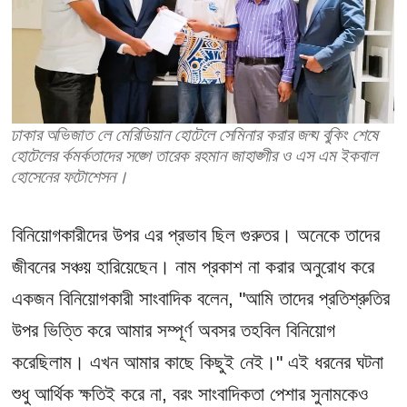
ঢাকার অভিজাত লে মেরিডিয়ান হোটেলে সেমিনার করার জন্য বুকিং শেষে
হোটেলের কর্মকর্তাদের সঙ্গে তারেক রহমান জাহাঙ্গীর ও এস এম ইকবাল
হোসেনের ফটোশেসন।
বিনিয়োগকারীদের উপর এর প্রভাব ছিল গুরুতর। অনেকে তাদের
জীবনের সঞ্চয় হারিয়েছেন। নাম প্রকাশ না করার অনুরোধ করে
একজন বিনিয়োগকারী সাংবাদিক বলেন, "আমি তাদের প্রতিশ্রুতির
উপর ভিত্তি করে আমার সম্পূর্ণ অবসর তহবিল বিনিয়োগ
করেছিলাম। এখন আমার কাছে কিছুই নেই।" এই ধরনের ঘটনা
শুধু আর্থিক ক্ষতিই করে না, বরং সাংবাদিকতা পেশার সুনামকেও