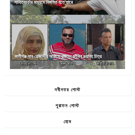
সাহিত্যচর্চার মাধ্যমে বিকশিত হতে পারে
কালীগঞ্জ সাব-রেজিস্ট্রি অফিসে রাজস্ব ফাঁকির ভয়াবহ চিত্র
নবীনতর পোস্ট
পুরাতন পোস্ট
হোম