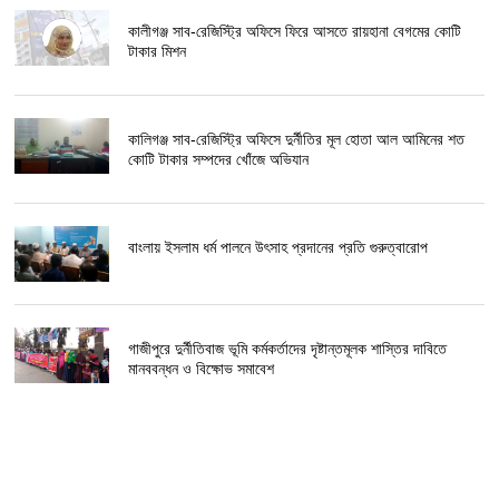
কালীগঞ্জ সাব-রেজিস্ট্রি অফিসে ফিরে আসতে রায়হানা বেগমের কোটি
টাকার মিশন
কালিগঞ্জ সাব-রেজিস্ট্রি অফিসে দুর্নীতির মূল হোতা আল আমিনের শত
কোটি টাকার সম্পদের খোঁজে অভিযান
বাংলায় ইসলাম ধর্ম পালনে উৎসাহ প্রদানের প্রতি গুরুত্বারোপ
গাজীপুরে দুর্নীতিবাজ ভূমি কর্মকর্তাদের দৃষ্টান্তমূলক শাস্তির দাবিতে
মানববন্ধন ও বিক্ষোভ সমাবেশ