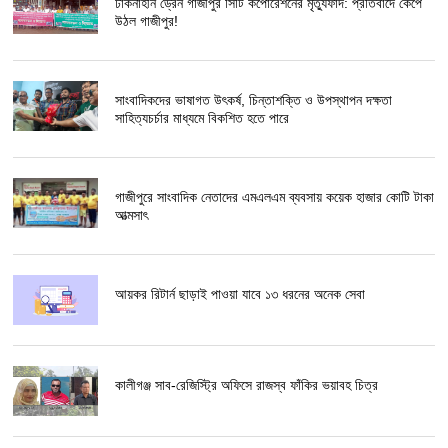
ঢাকনাহীন ড্রেন গাজীপুর সিটি কর্পোরেশনের মৃত্যুফাঁদ: প্রতিবাদে কেঁপে
উঠল গাজীপুর!
সাংবাদিকদের ভাষাগত উৎকর্ষ, চিন্তাশক্তি ও উপস্থাপন দক্ষতা
সাহিত্যচর্চার মাধ্যমে বিকশিত হতে পারে
গাজীপুরে সাংবাদিক নেতাদের এমএলএম ব্যবসায় কয়েক হাজার কোটি টাকা
আত্মসাৎ
আয়কর রিটার্ন ছাড়াই পাওয়া যাবে ১৩ ধরনের অনেক সেবা
কালীগঞ্জ সাব-রেজিস্ট্রি অফিসে রাজস্ব ফাঁকির ভয়াবহ চিত্র