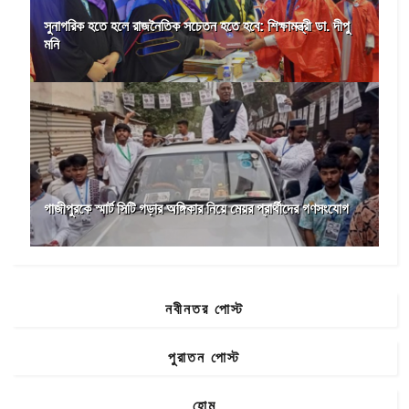
সুনাগরিক হতে হলে রাজনৈতিক সচেতন হতে হবে: শিক্ষামন্ত্রী ডা. দীপু
মনি
গাজীপুরকে স্মার্ট সিটি গড়ার অঙ্গিকার নিয়ে মেয়র প্রার্থীদের গণসংযোগ
নবীনতর পোস্ট
পুরাতন পোস্ট
হোম