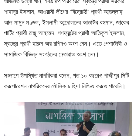
আজমত উল্লা খান, ‘বিএনপি পরিবারের’ স্বতন্ত্র প্রার্থী সরকার
শাহানুর ইসলাম, আওয়ামী লীগের ‘বিদ্রোহী’ প্রার্থী আব্দুল্লাহ্
আল মামুন মণ্ডল, ইসলামী আন্দোলনের আতাউর রহমান, জাকের
পার্টির প্রার্থী রাজু আহমেদ, গণফ্রন্টের প্রার্থী আতিকুল ইসলাম,
স্বতন্ত্র প্রার্থী হারুন অর রশিদও অংশ নেন। এতে পেশাজীবী ও
সামাজিক বিভিন্ন সংগঠনের নেতারাও অংশ নেন।
সংলাপে উপস্থিত নাগরিকরা বলেন, গত ১০ বছরেও গাজীপুর সিটি
করপোরেশন নাগরিকদের মৌলিক চাহিদা নিশ্চিত করতে পারেনি।