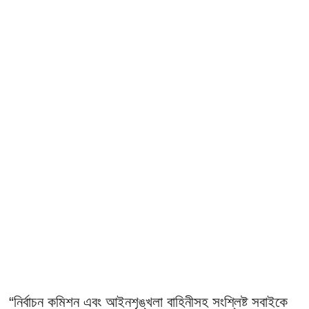
“নির্বাচন কমিশন এবং আইনশৃঙ্খলা বাহিনীসহ সংশ্লিষ্ট সবাইকে