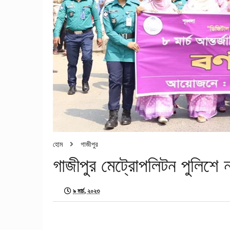
হোম
গাজীপুর
গাজীপুর মেট্রোপলিটন পুলিশে না
৯ মার্চ, ২০২৩