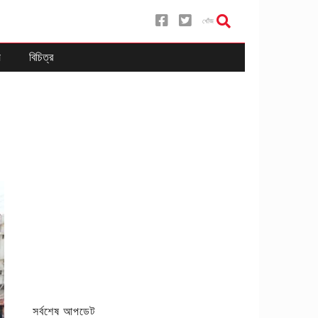
খোঁজ
য
বিচিত্র
সর্বশেষ আপডেট