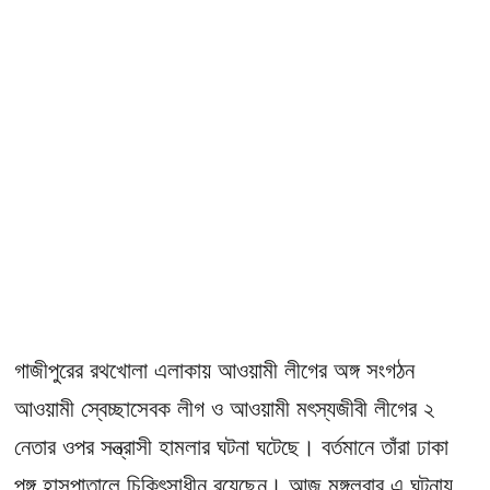
গাজীপুরের রথখোলা এলাকায় আওয়ামী লীগের অঙ্গ সংগঠন
আওয়ামী স্বেচ্ছাসেবক লীগ ও আওয়ামী মৎস্যজীবী লীগের ২
নেতার ওপর সন্ত্রাসী হামলার ঘটনা ঘটেছে। বর্তমানে তাঁরা ঢাকা
পঙ্গু হাসপাতালে চিকিৎসাধীন রয়েছেন। আজ মঙ্গলবার এ ঘটনায়