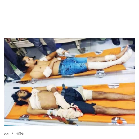
হোম
গাজীপুর