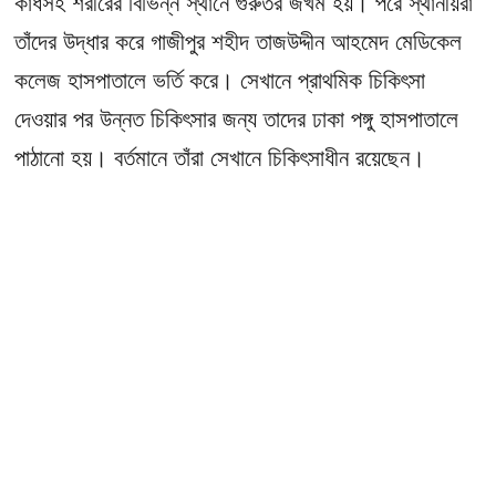
কাঁধসহ শরীরের বিভিন্ন স্থানে গুরুতর জখম হয়। পরে স্থানীয়রা
তাঁদের উদ্ধার করে গাজীপুর শহীদ তাজউদ্দীন আহমেদ মেডিকেল
কলেজ হাসপাতালে ভর্তি করে। সেখানে প্রাথমিক চিকিৎসা
দেওয়ার পর উন্নত চিকিৎসার জন্য তাদের ঢাকা পঙ্গু হাসপাতালে
পাঠানো হয়। বর্তমানে তাঁরা সেখানে চিকিৎসাধীন রয়েছেন।