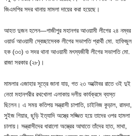
জিএমপির সদর থানায় মামলা দায়ের করা হয়েছে।
আহত দুজন হলেন—গাজীপুর মহানগর আওয়ামী লীগের ২৪ নম্বর
ওয়ার্ড আওয়ামী স্বেচ্ছাসেবক লীগের সভাপতি প্রার্থী মো. হাফিজুল
হক (৩৩) ও সদর থানা আওয়ামী মৎস্যজীবী লীগের সভাপতি মো.
রাজা সরকার (২৮)।
মামলার এজাহার সূত্রে জানা যায়, গত ২৩ অক্টোবর রাতে ওই দুই
নেতা মহানগরীর রথখোলা এলাকায় দলীয় কার্যক্রমে ব্যস্ত
ছিলেন। এ সময় কতিপয় সন্ত্রাসী চাপাতি, চাইনিজ কুড়াল, রামদা,
সুইজ গিয়ার, ছুড়ি ইত্যাদি অস্ত্রে সজ্জিত হয়ে তাদের ওপর হামলা
চালায়। সন্ত্রাসীদের ধারালো অস্ত্রের আঘাতে তাঁদের হাত, মাথা,