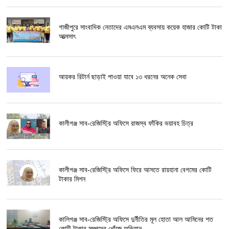
গাজীপুরে সাংবাদিক নেতাদের এমএলএম ব্যবসায় কয়েক হাজার কোটি টাকা
আত্মসাৎ
আয়কর রিটার্ন ছাড়াই পাওয়া যাবে ১৩ ধরনের অনেক সেবা
কালীগঞ্জ সাব-রেজিস্ট্রি অফিসে রাজস্ব ফাঁকির ভয়াবহ চিত্র
কালীগঞ্জ সাব-রেজিস্ট্রি অফিসে ফিরে আসতে রায়হানা বেগমের কোটি
টাকার মিশন
কালিগঞ্জ সাব-রেজিস্ট্রি অফিসে দুর্নীতির মূল হোতা আল আমিনের শত
কোটি টাকার সম্পদের খোঁজে অভিযান