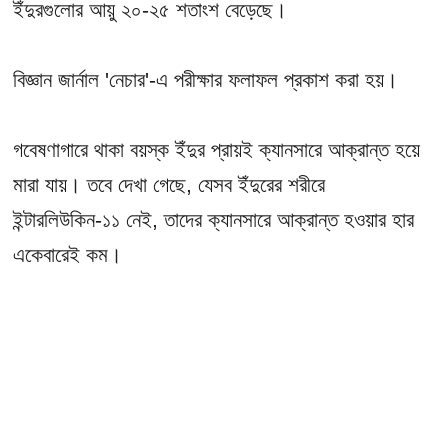
ইঁদুরগুলোর আয়ু ২০-২৫ শতাংশ বেড়েছে।
বিজ্ঞান জার্নাল 'নেচার'-এ পরীক্ষার ফলাফল প্রকাশ করা হয়।
গবেষণাগারে থাকা বয়স্ক ইঁদুর প্রায়ই ক্যানসারে আক্রান্ত হয়ে
মারা যায়। তবে দেখা গেছে, যেসব ইঁদুরের শরীরে
ইন্টারলিউকিন-১১ নেই, তাদের ক্যানসারে আক্রান্ত হওয়ার হার
একেবারেই কম।