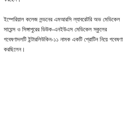
ইম্পেরিয়াল কলেজ লন্ডনের এমআরসি ল্যাবরেটরি অভ মেডিকেল
সায়েন্স ও সিঙ্গাপুরের ডিউক-এনইউএস মেডিকেল স্কুলের
গবেষণাদলটি ইন্টারলিউকিন-১১ নামক একটি প্রোটিন নিয়ে গবেষণা
করছিলেন।