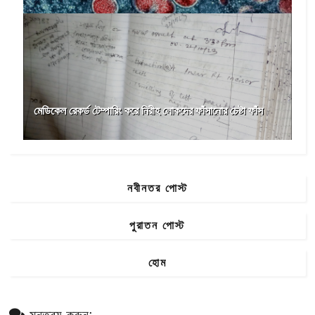
মেডিকেল রেকর্ড টেম্পারিং করে নিরীহ লোকদের ফাঁসানোর চেষ্টা ফাঁস
নবীনতর পোস্ট
পুরাতন পোস্ট
হোম
মন্তব্য করুন: