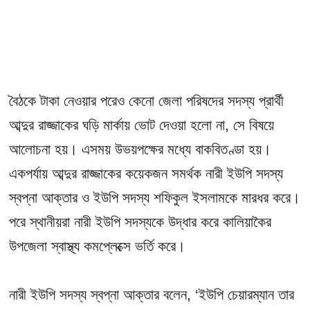
বৈঠকে টাকা নেওয়ার পরেও কেনো জেলা পরিষদের সদস্য প্রার্থী
আব্দুর রাজ্জাকের ঘড়ি মার্কায় ভোট দেওয়া হলো না, সে বিষয়ে
আলোচনা হয়। এসময় উভয়পক্ষের মধ্যে বাকবিতণ্ডা হয়।
একপর্যায় আব্দুর রাজ্জাকের কয়েকজন সমর্থক নারী ইউপি সদস্য
স্বপ্না আক্তার ও ইউপি সদস্য শফিকুল ইসলামকে মারধর করে।
পরে স্থানীয়রা নারী ইউপি সদস্যকে উদ্ধার করে কালিয়াকৈর
উপজেলা স্বাস্থ্য কমপ্লেক্সে ভর্তি করে।
নারী ইউপি সদস্য স্বপ্না আক্তার বলেন, ‘ইউপি চেয়ারম্যান তার