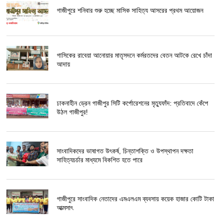
গাজীপুরে শনিবার শুরু হচ্ছে মাসিক সাহিত্য আসরের প্রথম আয়োজন
গাসিকের রাবেয়া আনোয়ার মাতৃসদনে কর্মরতদের বেতন আটকে রেখে চাঁদা
আদায়
ঢাকনাহীন ড্রেন গাজীপুর সিটি কর্পোরেশনের মৃত্যুফাঁদ: প্রতিবাদে কেঁপে
উঠল গাজীপুর!
সাংবাদিকদের ভাষাগত উৎকর্ষ, চিন্তাশক্তি ও উপস্থাপন দক্ষতা
সাহিত্যচর্চার মাধ্যমে বিকশিত হতে পারে
গাজীপুরে সাংবাদিক নেতাদের এমএলএম ব্যবসায় কয়েক হাজার কোটি টাকা
আত্মসাৎ