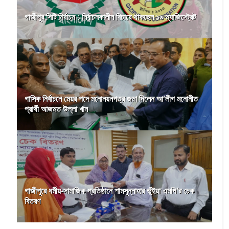
গাজীপুর সিটি নির্বাচন : নির্বাচনকালীন বিচারে থাকছেন ১৯ ম্যাজিস্ট্রেট
গাসিক নির্বাচনে মেয়র পদে মনোনয়নপত্র জমা দিলেন আ’লীগ মনোনীত
প্রার্থী আজমত উল্লা খান
গাজীপুরে ধর্মীয়-সামাজিক প্রতিষ্ঠানে শামসুন্নাহার ভূঁইয়া এমপি’র চেক
বিতরণ