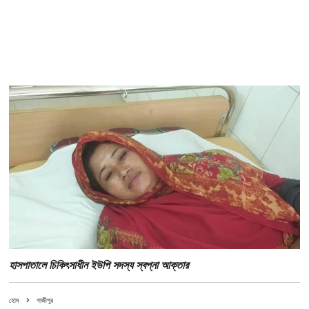
হাসপাতালে চিকিৎসাধীন ইউপি সদস্য স্বপ্না আক্তার
হোম
গাজীপুর