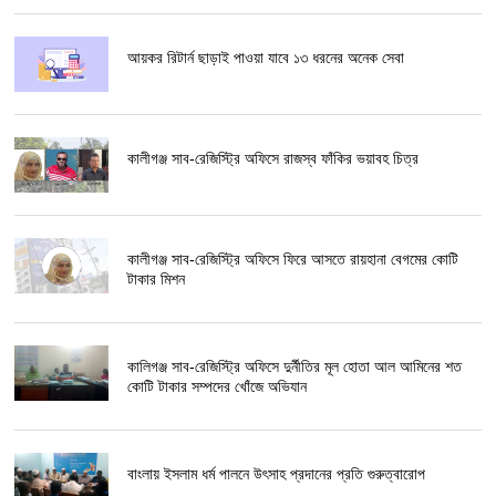
আয়কর রিটার্ন ছাড়াই পাওয়া যাবে ১৩ ধরনের অনেক সেবা
কালীগঞ্জ সাব-রেজিস্ট্রি অফিসে রাজস্ব ফাঁকির ভয়াবহ চিত্র
কালীগঞ্জ সাব-রেজিস্ট্রি অফিসে ফিরে আসতে রায়হানা বেগমের কোটি
টাকার মিশন
কালিগঞ্জ সাব-রেজিস্ট্রি অফিসে দুর্নীতির মূল হোতা আল আমিনের শত
কোটি টাকার সম্পদের খোঁজে অভিযান
বাংলায় ইসলাম ধর্ম পালনে উৎসাহ প্রদানের প্রতি গুরুত্বারোপ