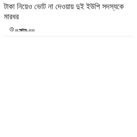
টাকা নিয়েও ভোট না দেওয়ায় দুই ইউপি সদস্যকে
মারধর
২৩ অক্টোবর, ২০২২