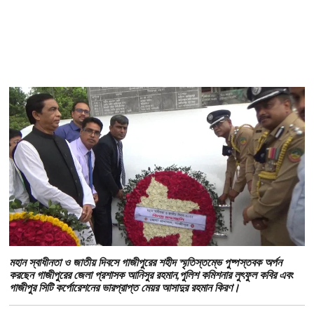
মহান স্বাধীনতা ও জাতীয় দিবসে গাজীপুরের শহীদ স্মৃতিস্তম্ভে পুষ্পস্তবক অর্পন
করছেন গাজীপুরের জেলা প্রশাসক আনিসুর রহমান,পুলিশ কমিশনার লুৎফুল কবির এবং
গাজীপুর সিটি কর্পোরেশনের ভারপ্রাপ্ত মেয়র আসাদুর রহমান কিরণ।