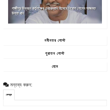
গাজীপুর উন্নয়ন কর্তৃপক্ষের চেয়ারম্যান হিসেবে নিয়োগ পেলেন আজমত
উল্লা খান
নবীনতর পোস্ট
পুরাতন পোস্ট
হোম
মন্তব্য করুন:
ফেসবুক