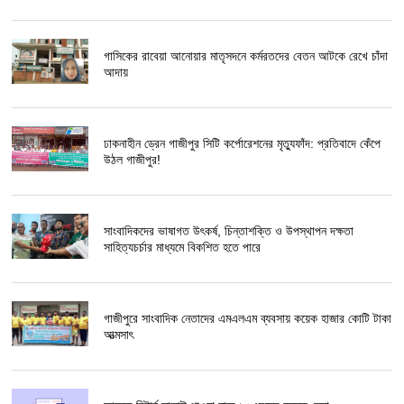
গাসিকের রাবেয়া আনোয়ার মাতৃসদনে কর্মরতদের বেতন আটকে রেখে চাঁদা
আদায়
ঢাকনাহীন ড্রেন গাজীপুর সিটি কর্পোরেশনের মৃত্যুফাঁদ: প্রতিবাদে কেঁপে
উঠল গাজীপুর!
সাংবাদিকদের ভাষাগত উৎকর্ষ, চিন্তাশক্তি ও উপস্থাপন দক্ষতা
সাহিত্যচর্চার মাধ্যমে বিকশিত হতে পারে
গাজীপুরে সাংবাদিক নেতাদের এমএলএম ব্যবসায় কয়েক হাজার কোটি টাকা
আত্মসাৎ