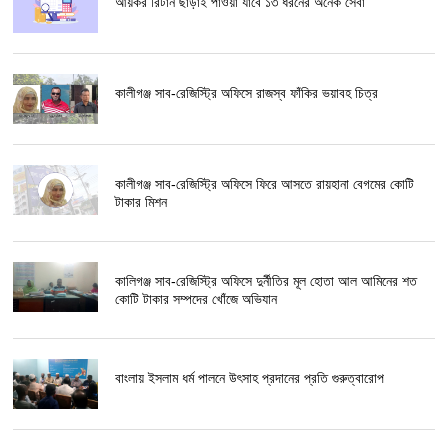
আয়কর রিটার্ন ছাড়াই পাওয়া যাবে ১৩ ধরনের অনেক সেবা
কালীগঞ্জ সাব-রেজিস্ট্রি অফিসে রাজস্ব ফাঁকির ভয়াবহ চিত্র
কালীগঞ্জ সাব-রেজিস্ট্রি অফিসে ফিরে আসতে রায়হানা বেগমের কোটি
টাকার মিশন
কালিগঞ্জ সাব-রেজিস্ট্রি অফিসে দুর্নীতির মূল হোতা আল আমিনের শত
কোটি টাকার সম্পদের খোঁজে অভিযান
বাংলায় ইসলাম ধর্ম পালনে উৎসাহ প্রদানের প্রতি গুরুত্বারোপ