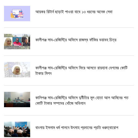
আয়কর রিটার্ন ছাড়াই পাওয়া যাবে ১৩ ধরনের অনেক সেবা
কালীগঞ্জ সাব-রেজিস্ট্রি অফিসে রাজস্ব ফাঁকির ভয়াবহ চিত্র
কালীগঞ্জ সাব-রেজিস্ট্রি অফিসে ফিরে আসতে রায়হানা বেগমের কোটি
টাকার মিশন
কালিগঞ্জ সাব-রেজিস্ট্রি অফিসে দুর্নীতির মূল হোতা আল আমিনের শত
কোটি টাকার সম্পদের খোঁজে অভিযান
বাংলায় ইসলাম ধর্ম পালনে উৎসাহ প্রদানের প্রতি গুরুত্বারোপ