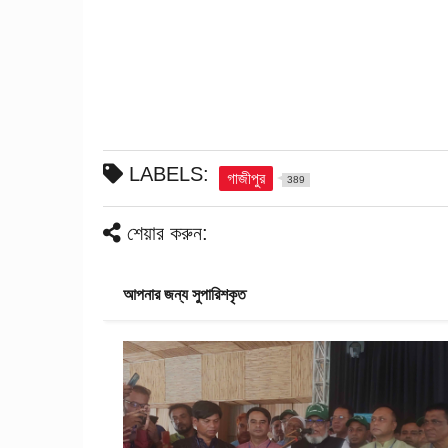
LABELS:
গাজীপুর
389
শেয়ার করুন:
আপনার জন্য সুপারিশকৃত