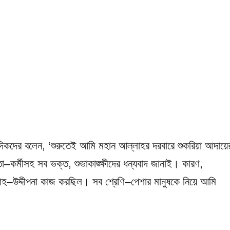
কদের বলেন, ‘শুরুতেই আমি মহান আল্লাহর দরবারে শুকরিয়া আদায়ে
তা–কর্মীসহ সব ভক্ত, শুভাকাঙ্ক্ষীদের ধন্যবাদ জানাই। কারণ,
সাহ–উদ্দীপনা কাজ করছিল। সব শ্রেণি–পেশার মানুষকে নিয়ে আমি