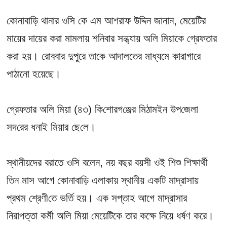
কোনাবা‌ড়ি থানার ওসি কে এম আশরাফ উ‌দ্দিন জানান, মেয়েটির
মায়ের দায়ের করা মামলায় শ‌নিবার সন্ধ্যায় অলি মিয়াকে গ্রেফতার
করা হয়। রোববার দুপুরে তাকে আদালতের মাধ্যমে কারাগারে
পাঠানো হয়েছে। ‌
‌গ্রেফতার অলি মিয়া (৪৩) কি‌শোরগ‌ঞ্জের মিঠামইন উপ‌জেলা
সদ‌রের ধনাই মিয়ার ছে‌লে।
স্থানীয়দের বরাতে ওসি বলেন, নয় বছর বয়সী ওই শিশু শিক্ষার্থী
তিন মাস আগে কোনাবাড়ি এলাকায় স্থানীয় একটি মাদ্রাসায়
প্রথম শ্রেণী‌তে ভর্তি হয়। এক সপ্তাহ আগে মাদ্রাসার
নিরাপত্তা কর্মী অলি মিয়া মেয়েটিকে তার কক্ষে নিয়ে ধর্ষণ করে।