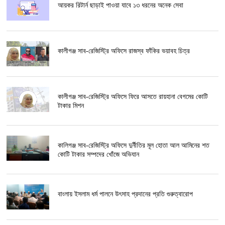
আয়কর রিটার্ন ছাড়াই পাওয়া যাবে ১৩ ধরনের অনেক সেবা
কালীগঞ্জ সাব-রেজিস্ট্রি অফিসে রাজস্ব ফাঁকির ভয়াবহ চিত্র
কালীগঞ্জ সাব-রেজিস্ট্রি অফিসে ফিরে আসতে রায়হানা বেগমের কোটি
টাকার মিশন
কালিগঞ্জ সাব-রেজিস্ট্রি অফিসে দুর্নীতির মূল হোতা আল আমিনের শত
কোটি টাকার সম্পদের খোঁজে অভিযান
বাংলায় ইসলাম ধর্ম পালনে উৎসাহ প্রদানের প্রতি গুরুত্বারোপ