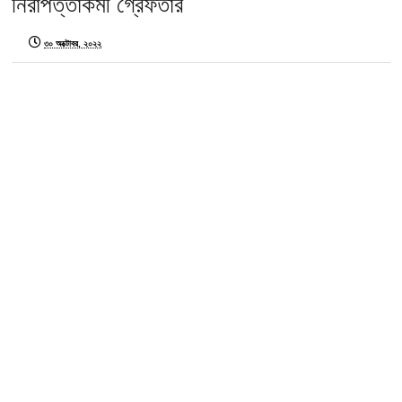
নিরাপত্তাকর্মী গ্রেফতার
৩০ অক্টোবর, ২০২২