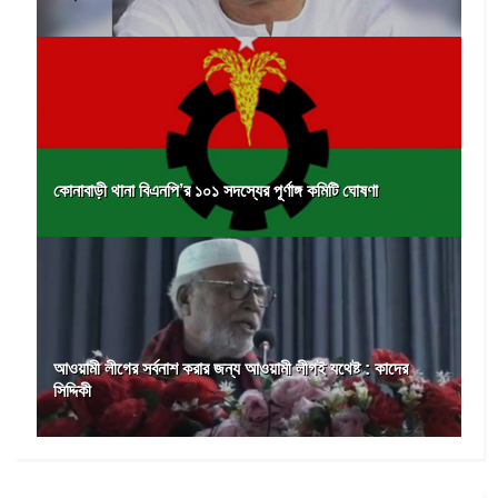
কোনাবাড়ী থানা বিএনপি’র ১০১ সদস্যের পূর্ণাঙ্গ কমিটি ঘোষণা
আওয়ামী লীগের সর্বনাশ করার জন্য আওয়ামী লীগই যথেষ্ট : কাদের
সিদ্দিকী