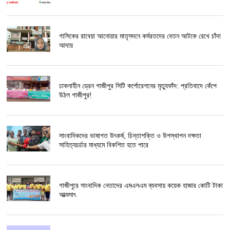
গাসিকের রাবেয়া আনোয়ার মাতৃসদনে কর্মরতদের বেতন আটকে রেখে চাঁদা
আদায়
ঢাকনাহীন ড্রেন গাজীপুর সিটি কর্পোরেশনের মৃত্যুফাঁদ: প্রতিবাদে কেঁপে
উঠল গাজীপুর!
সাংবাদিকদের ভাষাগত উৎকর্ষ, চিন্তাশক্তি ও উপস্থাপন দক্ষতা
সাহিত্যচর্চার মাধ্যমে বিকশিত হতে পারে
গাজীপুরে সাংবাদিক নেতাদের এমএলএম ব্যবসায় কয়েক হাজার কোটি টাকা
আত্মসাৎ