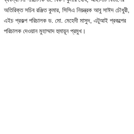
অতিরিক্ত সচিব রঞ্জিত কুমার, সিসিএ নিয়ন্ত্রক আবু সাঈদ চৌধুরী,
এইচ প্রকল্প পরিচালক ড. মো. মেহেদী মাসুদ, এটুআই প্রকল্পের
পরিচালক দেওয়ান মুহাম্মাদ হুমায়ূন প্রমুখ।