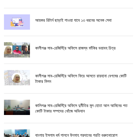
আয়কর রিটার্ন ছাড়াই পাওয়া যাবে ১৩ ধরনের অনেক সেবা
কালীগঞ্জ সাব-রেজিস্ট্রি অফিসে রাজস্ব ফাঁকির ভয়াবহ চিত্র
কালীগঞ্জ সাব-রেজিস্ট্রি অফিসে ফিরে আসতে রায়হানা বেগমের কোটি
টাকার মিশন
কালিগঞ্জ সাব-রেজিস্ট্রি অফিসে দুর্নীতির মূল হোতা আল আমিনের শত
কোটি টাকার সম্পদের খোঁজে অভিযান
বাংলায় ইসলাম ধর্ম পালনে উৎসাহ প্রদানের প্রতি গুরুত্বারোপ