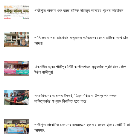
গাজীপুরে শনিবার শুরু হচ্ছে মাসিক সাহিত্য আসরের প্রথম আয়োজন
গাসিকের রাবেয়া আনোয়ার মাতৃসদনে কর্মরতদের বেতন আটকে রেখে চাঁদা
আদায়
ঢাকনাহীন ড্রেন গাজীপুর সিটি কর্পোরেশনের মৃত্যুফাঁদ: প্রতিবাদে কেঁপে
উঠল গাজীপুর!
সাংবাদিকদের ভাষাগত উৎকর্ষ, চিন্তাশক্তি ও উপস্থাপন দক্ষতা
সাহিত্যচর্চার মাধ্যমে বিকশিত হতে পারে
গাজীপুরে সাংবাদিক নেতাদের এমএলএম ব্যবসায় কয়েক হাজার কোটি টাকা
আত্মসাৎ