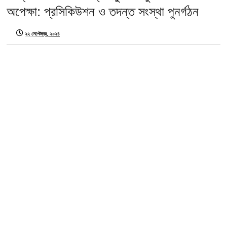
অপেক্ষা: প্রসিকিউশন ও তদন্ত সংস্থা পুনর্গঠন
২২ সেপ্টেম্বর, ২০২৪