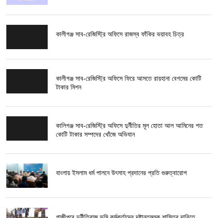
কালীগঞ্জ সাব-রেজিস্ট্রি অফিসে রাজস্ব ফাঁকির ভয়াবহ চিত্র
কালীগঞ্জ সাব-রেজিস্ট্রি অফিসে ফিরে আসতে রায়হানা বেগমের কোটি
টাকার মিশন
কালিগঞ্জ সাব-রেজিস্ট্রি অফিসে দুর্নীতির মূল হোতা আল আমিনের শত
কোটি টাকার সম্পদের খোঁজে অভিযান
বাংলায় ইসলাম ধর্ম পালনে উৎসাহ প্রদানের প্রতি গুরুত্বারোপ
গাজীপুরে দুর্নীতিবাজ ভূমি কর্মকর্তাদের দৃষ্টান্তমূলক শাস্তির দাবিতে