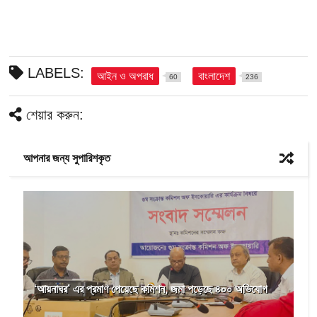
LABELS:
আইন ও অপরাধ
বাংলাদেশ
60
236
শেয়ার করুন:
আপনার জন্য সুপারিশকৃত
‘আয়নাঘর’ এর প্রমাণ পেয়েছে কমিশন, জমা পড়েছে ৪০০ অভিযোগ