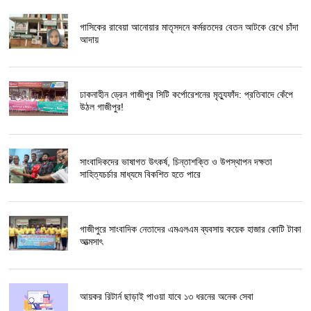
গাসিকের রাবেয়া আনোয়ার মাতৃসদনে কর্মরতদের বেতন আটকে রেখে চাঁদা
আদায়
ঢাকনাহীন ড্রেন গাজীপুর সিটি কর্পোরেশনের মৃত্যুফাঁদ: প্রতিবাদে কেঁপে
উঠল গাজীপুর!
সাংবাদিকদের ভাষাগত উৎকর্ষ, চিন্তাশক্তি ও উপস্থাপন দক্ষতা
সাহিত্যচর্চার মাধ্যমে বিকশিত হতে পারে
গাজীপুরে সাংবাদিক নেতাদের এমএলএম ব্যবসায় কয়েক হাজার কোটি টাকা
আত্মসাৎ
আয়কর রিটার্ন ছাড়াই পাওয়া যাবে ১৩ ধরনের অনেক সেবা