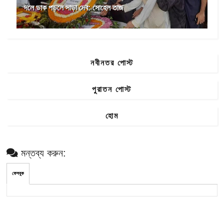
দলে ডাক পড়লে সাড়া দেব: সোহেল তাজ
নবীনতর পোস্ট
পুরাতন পোস্ট
হোম
মন্তব্য করুন:
ফেসবুক