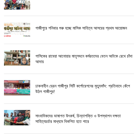
গাজীপুরে শনিবার শুরু হচ্ছে মাসিক সাহিত্য আসরের প্রথম আয়োজন
গাসিকের রাবেয়া আনোয়ার মাতৃসদনে কর্মরতদের বেতন আটকে রেখে চাঁদা
আদায়
ঢাকনাহীন ড্রেন গাজীপুর সিটি কর্পোরেশনের মৃত্যুফাঁদ: প্রতিবাদে কেঁপে
উঠল গাজীপুর!
সাংবাদিকদের ভাষাগত উৎকর্ষ, চিন্তাশক্তি ও উপস্থাপন দক্ষতা
সাহিত্যচর্চার মাধ্যমে বিকশিত হতে পারে