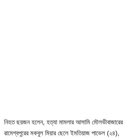
নিহত ছয়জন হলেন, হত্যা মামলার আসামি মৌলভীবাজারের
রামেশ্বপুরের মকবুল মিয়ার ছেলে ইমতিয়াজ পাভেল (২৪),