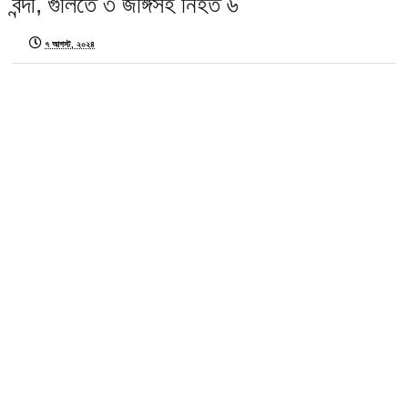
বন্দী, গুলিতে ৩ জঙ্গিসহ নিহত ৬
৭ আগস্ট, ২০২৪