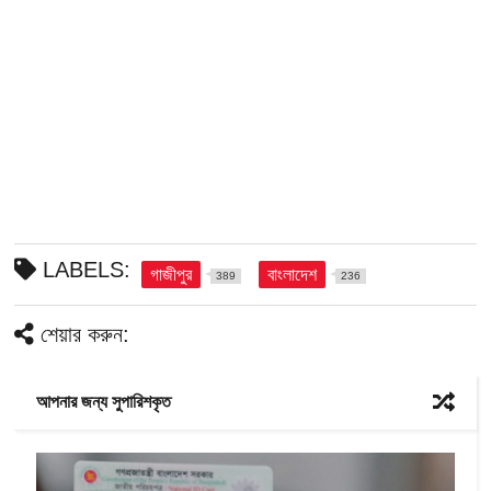
LABELS:
গাজীপুর
বাংলাদেশ
389
236
শেয়ার করুন:
আপনার জন্য সুপারিশকৃত