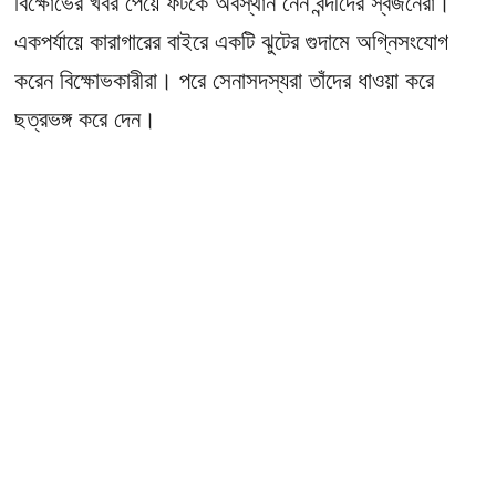
বিক্ষোভের খবর পেয়ে ফটকে অবস্থান নেন বন্দীদের স্বজনেরা।
একপর্যায়ে কারাগারের বাইরে একটি ঝুটের গুদামে অগ্নিসংযোগ
করেন বিক্ষোভকারীরা। পরে সেনাসদস্যরা তাঁদের ধাওয়া করে
ছত্রভঙ্গ করে দেন।