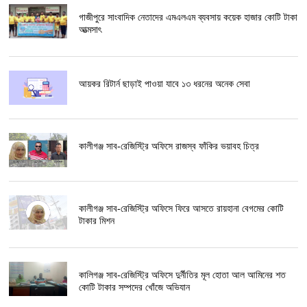
গাজীপুরে সাংবাদিক নেতাদের এমএলএম ব্যবসায় কয়েক হাজার কোটি টাকা
আত্মসাৎ
আয়কর রিটার্ন ছাড়াই পাওয়া যাবে ১৩ ধরনের অনেক সেবা
কালীগঞ্জ সাব-রেজিস্ট্রি অফিসে রাজস্ব ফাঁকির ভয়াবহ চিত্র
কালীগঞ্জ সাব-রেজিস্ট্রি অফিসে ফিরে আসতে রায়হানা বেগমের কোটি
টাকার মিশন
কালিগঞ্জ সাব-রেজিস্ট্রি অফিসে দুর্নীতির মূল হোতা আল আমিনের শত
কোটি টাকার সম্পদের খোঁজে অভিযান