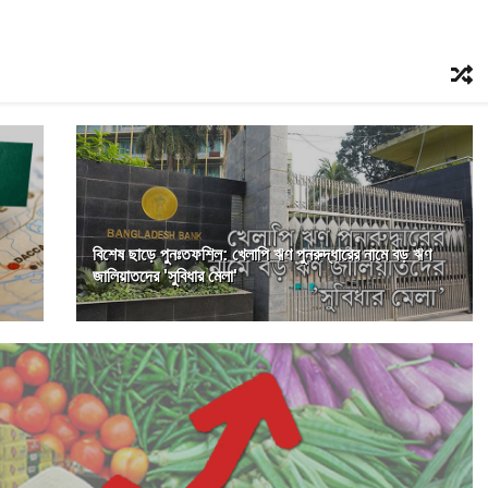
বিশেষ ছাড়ে পুনঃতফশিল: খেলাপি ঋণ পুনরুদ্ধারের নামে বড় ঋণ
জালিয়াতদের 'সুবিধার মেলা'