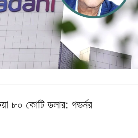
য়া ৮০ কোটি ডলার: গভর্নর