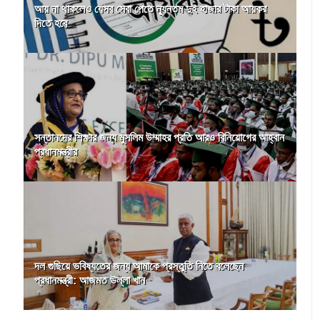
আয় না থাকলেও যেসব সেবা পেতে ন্যূনতম দুই হাজার টাকা আয়কর
দিতে হবে
সন্তানদের শিক্ষার জন্য মুসলিম উম্মাহর প্রতি আরও বিনিয়োগের আহ্বান
প্রধানমন্ত্রীর
দল গুছিয়ে ভবিষ্যতের জন্য আমাকে প্রস্তুতি নিতে বলেছেন
প্রধানমন্ত্রী: আজমত উল্লা খান