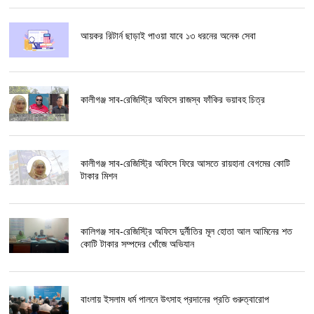
আয়কর রিটার্ন ছাড়াই পাওয়া যাবে ১৩ ধরনের অনেক সেবা
কালীগঞ্জ সাব-রেজিস্ট্রি অফিসে রাজস্ব ফাঁকির ভয়াবহ চিত্র
কালীগঞ্জ সাব-রেজিস্ট্রি অফিসে ফিরে আসতে রায়হানা বেগমের কোটি
টাকার মিশন
কালিগঞ্জ সাব-রেজিস্ট্রি অফিসে দুর্নীতির মূল হোতা আল আমিনের শত
কোটি টাকার সম্পদের খোঁজে অভিযান
বাংলায় ইসলাম ধর্ম পালনে উৎসাহ প্রদানের প্রতি গুরুত্বারোপ