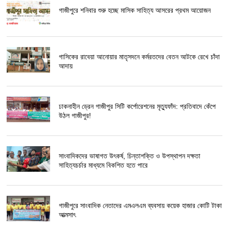
গাজীপুরে শনিবার শুরু হচ্ছে মাসিক সাহিত্য আসরের প্রথম আয়োজন
গাসিকের রাবেয়া আনোয়ার মাতৃসদনে কর্মরতদের বেতন আটকে রেখে চাঁদা
আদায়
ঢাকনাহীন ড্রেন গাজীপুর সিটি কর্পোরেশনের মৃত্যুফাঁদ: প্রতিবাদে কেঁপে
উঠল গাজীপুর!
সাংবাদিকদের ভাষাগত উৎকর্ষ, চিন্তাশক্তি ও উপস্থাপন দক্ষতা
সাহিত্যচর্চার মাধ্যমে বিকশিত হতে পারে
গাজীপুরে সাংবাদিক নেতাদের এমএলএম ব্যবসায় কয়েক হাজার কোটি টাকা
আত্মসাৎ