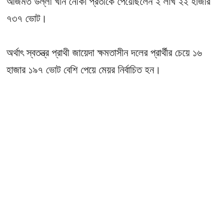
আজমত উল্লা খান নৌকা প্রতীকে পেয়েছিলেন ২ লাখ ২২ হাজার
৭৩৭ ভোট।
অর্থাৎ স্বতন্ত্র প্রাথী জায়েদা ক্ষমতাসীন দলের প্রার্থীর চেয়ে ১৬
হাজার ১৯৭ ভোট বেশি পেয়ে মেয়র নির্বাচিত হন।