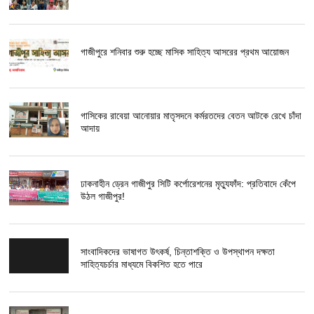
গাজীপুরে শনিবার শুরু হচ্ছে মাসিক সাহিত্য আসরের প্রথম আয়োজন
গাসিকের রাবেয়া আনোয়ার মাতৃসদনে কর্মরতদের বেতন আটকে রেখে চাঁদা
আদায়
ঢাকনাহীন ড্রেন গাজীপুর সিটি কর্পোরেশনের মৃত্যুফাঁদ: প্রতিবাদে কেঁপে
উঠল গাজীপুর!
সাংবাদিকদের ভাষাগত উৎকর্ষ, চিন্তাশক্তি ও উপস্থাপন দক্ষতা
সাহিত্যচর্চার মাধ্যমে বিকশিত হতে পারে