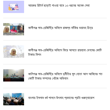
আয়কর রিটার্ন ছাড়াই পাওয়া যাবে ১৩ ধরনের অনেক সেবা
কালীগঞ্জ সাব-রেজিস্ট্রি অফিসে রাজস্ব ফাঁকির ভয়াবহ চিত্র
কালীগঞ্জ সাব-রেজিস্ট্রি অফিসে ফিরে আসতে রায়হানা বেগমের কোটি
টাকার মিশন
কালিগঞ্জ সাব-রেজিস্ট্রি অফিসে দুর্নীতির মূল হোতা আল আমিনের শত
কোটি টাকার সম্পদের খোঁজে অভিযান
বাংলায় ইসলাম ধর্ম পালনে উৎসাহ প্রদানের প্রতি গুরুত্বারোপ