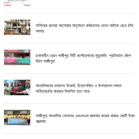
গাসিকের রাবেয়া আনোয়ার মাতৃসদনে কর্মরতদের বেতন আটকে রেখে চাঁদা
আদায়
ঢাকনাহীন ড্রেন গাজীপুর সিটি কর্পোরেশনের মৃত্যুফাঁদ: প্রতিবাদে কেঁপে
উঠল গাজীপুর!
সাংবাদিকদের ভাষাগত উৎকর্ষ, চিন্তাশক্তি ও উপস্থাপন দক্ষতা
সাহিত্যচর্চার মাধ্যমে বিকশিত হতে পারে
গাজীপুরে সাংবাদিক নেতাদের এমএলএম ব্যবসায় কয়েক হাজার কোটি টাকা
আত্মসাৎ