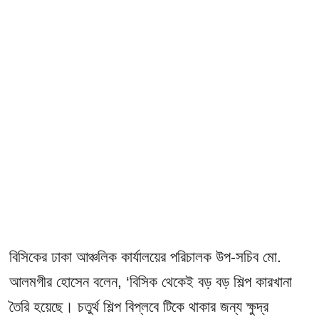
বিসিকের ঢাকা আঞ্চলিক কার্যালয়ের পরিচালক উপ-সচিব মো.
আলমগীর হোসেন বলেন, ‘বিসিক থেকেই বড় বড় শিল্প কারখানা
তৈরি হয়েছে। চতুর্থ শিল্প বিপ্লবে টিকে থাকার জন্য ক্ষুদ্র