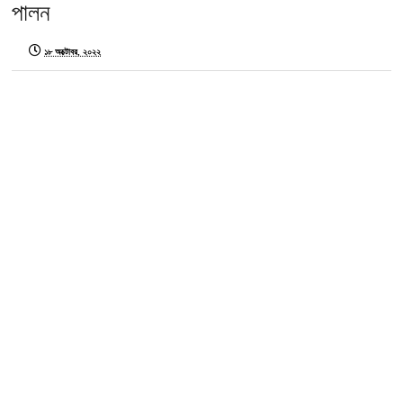
পালন
১৮ অক্টোবর, ২০২২