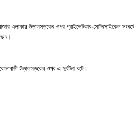
ন বাজার এলাকায় উড়ালসড়কের ওপর প্রাইভেটকার-মোটরসাইকেল সংঘর্ষ
েছেন।
 কোনাবাড়ী উড়ালসড়কের ওপর এ দুর্ঘটনা ঘটে।