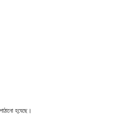
 পাঠানো হযে়ছে।