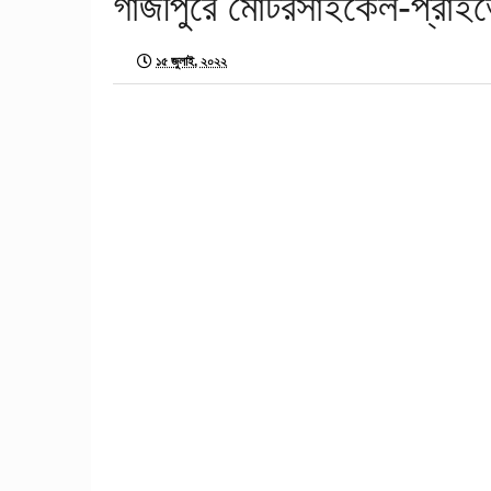
গাজীপুরে মোটরসাইকেল-প্রাই
১৫ জুলাই, ২০২২