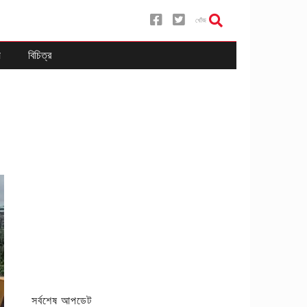
খোঁজ
য
বিচিত্র
সর্বশেষ আপডেট