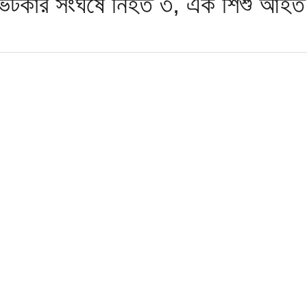
ভেটকার সংঘর্ষে নিহত ৩, এক শিশু আহত