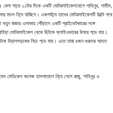
রা। বেলা সাডে় ১১টার দিকে একটি মোটরসাইকেলযোগে শাহিনুর, শামীম,
ায় মাংস নিযে় যাচ্ছিল। একপর্যাযে় তাদের মোটরসাইকেলটি উল্টো পথে
নতুন বাজার এলাকায় পৌঁছালে একটি প্রাইভেটকারের সঙ্গে
 রাইছা মোটরসাইকেল থেকে ছিটকে ফ্লাইওভারের উপরে পডে় যায়।
টকে উড়ালসড়কের নিচে পডে় যায়। এতে তারা ৪জন গুরুতর আহত
মেদ মেডিকেল কলেজ হাসপাতালে নিযে় গেলে রাজু, শাহিনুর ও