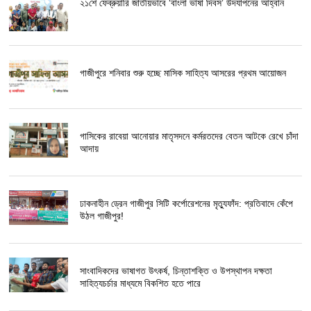
২১শে ফেব্রুয়ারি জাতীয়ভাবে ‘বাংলা ভাষা দিবস’ উদযাপনের আহ্বান
গাজীপুরে শনিবার শুরু হচ্ছে মাসিক সাহিত্য আসরের প্রথম আয়োজন
গাসিকের রাবেয়া আনোয়ার মাতৃসদনে কর্মরতদের বেতন আটকে রেখে চাঁদা
আদায়
ঢাকনাহীন ড্রেন গাজীপুর সিটি কর্পোরেশনের মৃত্যুফাঁদ: প্রতিবাদে কেঁপে
উঠল গাজীপুর!
সাংবাদিকদের ভাষাগত উৎকর্ষ, চিন্তাশক্তি ও উপস্থাপন দক্ষতা
সাহিত্যচর্চার মাধ্যমে বিকশিত হতে পারে