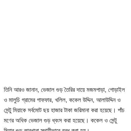
তিনি আরও জানান, ভেজাল গুড় তৈরির দায়ে মজমপাড়া, গোড়াইল
ও মালুচি গ্রামের গাফফার, খলিল, ককেল উদ্দিন, আলাউদ্দিন ও
সেন্টু মিয়াকে সর্বমোট ছয় হাজার টাকা জরিমানা করা হয়েছে। পাঁচ
মণের অধিক ভেজাল গুড় ধ্বংস করা হয়েছে। ককেল ও সেন্টু
মিয়ার গুড় কারখানা স্থায়ীভাবে বন্ধ করা হয়।