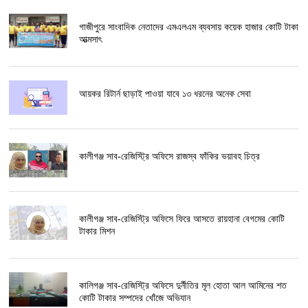
গাজীপুরে সাংবাদিক নেতাদের এমএলএম ব্যবসায় কয়েক হাজার কোটি টাকা
আত্মসাৎ
আয়কর রিটার্ন ছাড়াই পাওয়া যাবে ১৩ ধরনের অনেক সেবা
কালীগঞ্জ সাব-রেজিস্ট্রি অফিসে রাজস্ব ফাঁকির ভয়াবহ চিত্র
কালীগঞ্জ সাব-রেজিস্ট্রি অফিসে ফিরে আসতে রায়হানা বেগমের কোটি
টাকার মিশন
কালিগঞ্জ সাব-রেজিস্ট্রি অফিসে দুর্নীতির মূল হোতা আল আমিনের শত
কোটি টাকার সম্পদের খোঁজে অভিযান