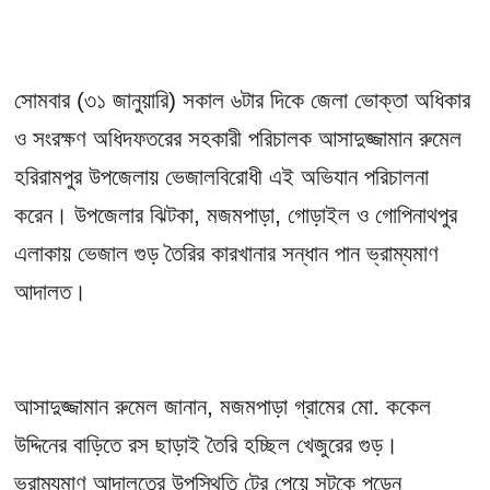
সোমবার (৩১ জানুয়ারি) সকাল ৬টার দিকে জেলা ভোক্তা অধিকার
ও সংরক্ষণ অধিদফতরের সহকারী পরিচালক আসাদুজ্জামান রুমেল
হরিরামপুর উপজেলায় ভেজালবিরোধী এই অভিযান পরিচালনা
করেন। উপজেলার ঝিটকা, মজমপাড়া, গোড়াইল ও গোপিনাথপুর
এলাকায় ভেজাল গুড় তৈরির কারখানার সন্ধান পান ভ্রাম্যমাণ
আদালত।
আসাদুজ্জামান রুমেল জানান, মজমপাড়া গ্রামের মো. ককেল
উদ্দিনের বাড়িতে রস ছাড়াই তৈরি হচ্ছিল খেজুরের গুড়।
ভ্রাম্যমাণ আদালতের উপস্থিতি টের পেয়ে সটকে পড়েন