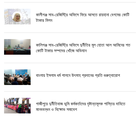
কালীগঞ্জ সাব-রেজিস্ট্রি অফিসে ফিরে আসতে রায়হানা বেগমের কোটি
টাকার মিশন
কালিগঞ্জ সাব-রেজিস্ট্রি অফিসে দুর্নীতির মূল হোতা আল আমিনের শত
কোটি টাকার সম্পদের খোঁজে অভিযান
বাংলায় ইসলাম ধর্ম পালনে উৎসাহ প্রদানের প্রতি গুরুত্বারোপ
গাজীপুরে দুর্নীতিবাজ ভূমি কর্মকর্তাদের দৃষ্টান্তমূলক শাস্তির দাবিতে
মানববন্ধন ও বিক্ষোভ সমাবেশ