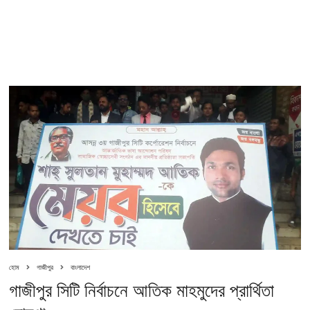
হোম
গাজীপুর
বাংলাদেশ
গাজীপুর সিটি নির্বাচনে আতিক মাহমুদের প্রার্থিতা