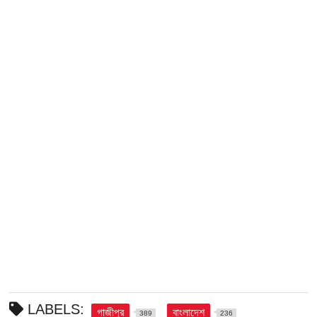
LABELS:
গাজীপুর
বাংলাদেশ
389
236