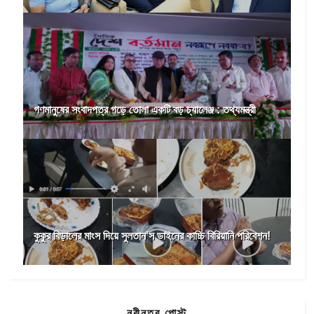
গণমানুষের সংবাদপত্র গড়ে তোলা একটি বড় চ্যালেঞ্জ : তথ্যমন্ত্রী
কুকুর বিড়ালের মাংস দিয়ে সুলতান’স ডাইনের কাচ্চি বিরিয়ানি পরিবেশন!
নবীনতর পোস্ট