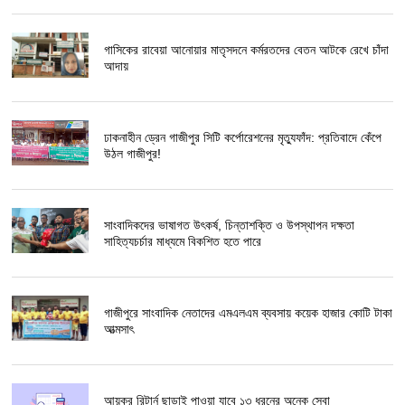
গাসিকের রাবেয়া আনোয়ার মাতৃসদনে কর্মরতদের বেতন আটকে রেখে চাঁদা
আদায়
ঢাকনাহীন ড্রেন গাজীপুর সিটি কর্পোরেশনের মৃত্যুফাঁদ: প্রতিবাদে কেঁপে
উঠল গাজীপুর!
সাংবাদিকদের ভাষাগত উৎকর্ষ, চিন্তাশক্তি ও উপস্থাপন দক্ষতা
সাহিত্যচর্চার মাধ্যমে বিকশিত হতে পারে
গাজীপুরে সাংবাদিক নেতাদের এমএলএম ব্যবসায় কয়েক হাজার কোটি টাকা
আত্মসাৎ
আয়কর রিটার্ন ছাড়াই পাওয়া যাবে ১৩ ধরনের অনেক সেবা