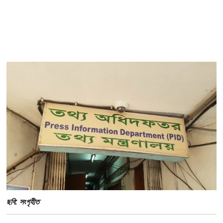
ছবি: সংগৃহীত