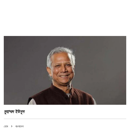
মুহাম্মদ ইউনূস
হোম
বাংলাদেশ