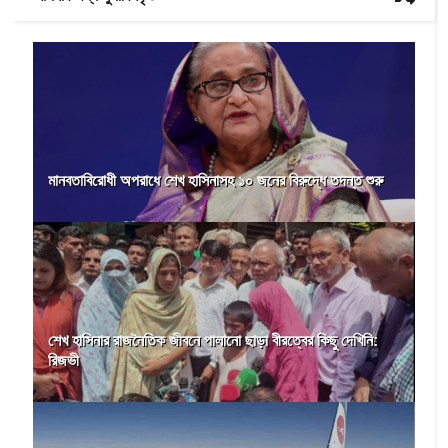
মানবতাবিরোধী অপরাধে শেখ হাসিনাসহ ১০ জনের বিরুদ্ধে তদন্ত শুরু
শেখ হাসিনার রাজনৈতিক জীবনে পালানো ছাড়া বীরত্বের কিছু দেখিনি:
রিজভী