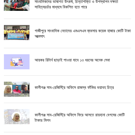
সাংবাদিকদের ভাষাগত উৎকর্ষ, চিন্তাশক্তি ও উপস্থাপন দক্ষতা
সাহিত্যচর্চার মাধ্যমে বিকশিত হতে পারে
গাজীপুরে সাংবাদিক নেতাদের এমএলএম ব্যবসায় কয়েক হাজার কোটি টাকা
আত্মসাৎ
আয়কর রিটার্ন ছাড়াই পাওয়া যাবে ১৩ ধরনের অনেক সেবা
কালীগঞ্জ সাব-রেজিস্ট্রি অফিসে রাজস্ব ফাঁকির ভয়াবহ চিত্র
কালীগঞ্জ সাব-রেজিস্ট্রি অফিসে ফিরে আসতে রায়হানা বেগমের কোটি
টাকার মিশন