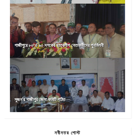
গাজীপুরে ৮০ ও ৯০ দশকের ছাত্রলীগ নেতাকর্মীদের পুনর্মিলনী
সুজন’র গাজীপুর জেলা কমিটি গঠিত
নবীনতর পোস্ট