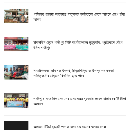
গাসিকের রাবেয়া আনোয়ার মাতৃসদনে কর্মরতদের বেতন আটকে রেখে চাঁদা
আদায়
ঢাকনাহীন ড্রেন গাজীপুর সিটি কর্পোরেশনের মৃত্যুফাঁদ: প্রতিবাদে কেঁপে
উঠল গাজীপুর!
সাংবাদিকদের ভাষাগত উৎকর্ষ, চিন্তাশক্তি ও উপস্থাপন দক্ষতা
সাহিত্যচর্চার মাধ্যমে বিকশিত হতে পারে
গাজীপুরে সাংবাদিক নেতাদের এমএলএম ব্যবসায় কয়েক হাজার কোটি টাকা
আত্মসাৎ
আয়কর রিটার্ন ছাড়াই পাওয়া যাবে ১৩ ধরনের অনেক সেবা