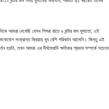
৯-১২ ঘন্টার কম সময় ঘুমানোর অভ্যাস, পরবর্তী দুই বছরেও তাদের
িকে আমরা দেখেছি যেসব শিশুরা রাতে ৯ ঘন্টার কম ঘুমাতো, এই
 মনোযোগ সংক্রান্ত ক্রিয়ায় খুব বেশি পরিবর্তন আসেনি। কিন্তু এই
তন হয়নি, তখন আমরা এর দীর্ঘমেয়াদি ক্ষতিকর প্রভাব সম্পর্কে সচেত