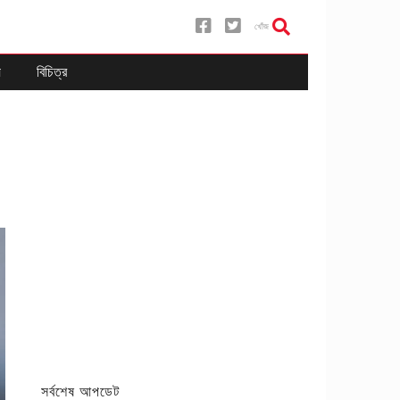
খোঁজ
য
বিচিত্র
সর্বশেষ আপডেট