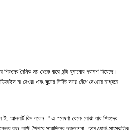
িশুদের দৈনিক নয় থেকে বারো ঘন্টা ঘুমানোর পরামর্শ দিয়েছে।
ভাইস না দেওয়া এবং ঘুমের নির্দিষ্ট সময় বেঁধে দেওয়ার মাধ্যমে
ডিন ই. আলবার্ট রিস বলেন, " এ গবেষণা থেকে বোঝা যায় শিশুদের
গুরুত্ব কত বেশি! শৈশবে সারাদিনের দুরন্তপনা, হোমওয়ার্ক-সাংস্কৃতিক